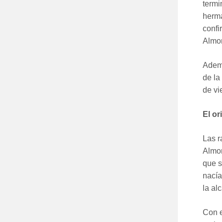
termi
herma
confi
Almon
Ademá
de la
de vi
El or
Las r
Almon
que s
nacía
la al
Con e