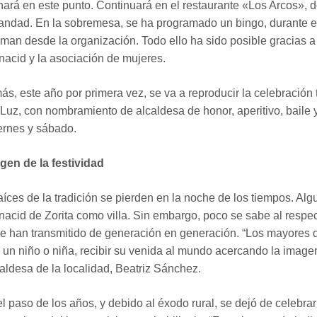
nará en este punto. Continuará en el restaurante «Los Arcos», d
ndad. En la sobremesa, se ha programado un bingo, durante el q
rman desde la organización. Todo ello ha sido posible gracias a
acid y la asociación de mujeres.
s, este año por primera vez, se va a reproducir la celebración
 Luz, con nombramiento de alcaldesa de honor, aperitivo, baile y
ernes y sábado.
igen de la festividad
aíces de la tradición se pierden en la noche de los tiempos. Alg
acid de Zorita como villa. Sin embargo, poco se sabe al respec
e han transmitido de generación en generación. “Los mayores 
 un niño o niña, recibir su venida al mundo acercando la image
caldesa de la localidad, Beatriz Sánchez.
l paso de los años, y debido al éxodo rural, se dejó de celebrar