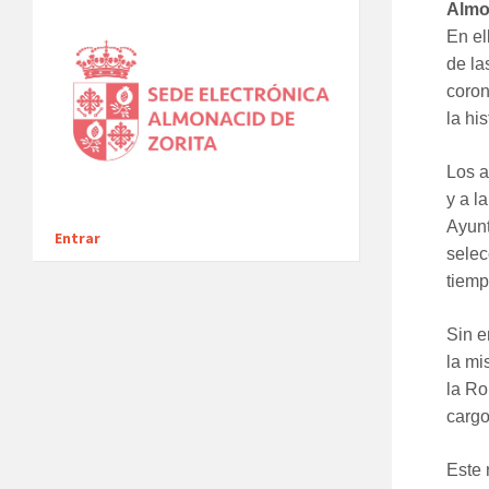
Almon
En el
de la
coron
la hi
Los a
y a l
Ayunt
Entrar
selec
tiemp
Sin e
la mi
la Ro
cargo
Este 