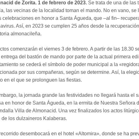
acid de Zorita. 1 de febrero de 2023.
Se trata de una de las
la, las vecinas de la localidad toman el mando. No en vano, se 
s celebraciones en honor a Santa Águeda, que –al fin– recuperan
avirus. Así, en 2023 se cumplen 25 años desde la recuperación 
storia almonacileña.
ctos comenzarán el viernes 3 de febrero. A partir de las 18.30 
a entrega del bastón de mando por parte de la actual primera ed
amiento se cederá el símbolo de poder municipal a la «regidora
cionada por sus compañeras, según se determine. Así, la elegid
o en el que se prolonguen las fiestas.
mbargo, la jornada grande las festividades no llegará hasta el 
sa en honor de Santa Águeda, en la ermita de Nuestra Señora d
ndalla Villa de Almonacid. Una vez finalizados los actos litúrgic
 de los dulzaineros Kalaberas.
recorrido desembocará en el hotel «Altomira», donde se ha previ