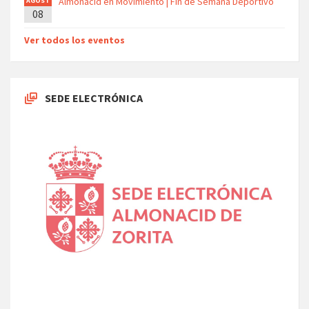
Almonacid en Movimiento | Fin de Semana Deportivo
AGOST
08
O
Ver todos los eventos
SEDE ELECTRÓNICA