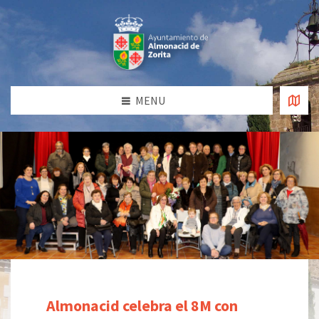
MENU
Almonacid celebra el 8M con