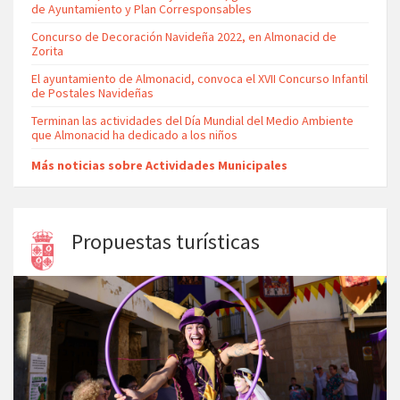
de Ayuntamiento y Plan Corresponsables
Concurso de Decoración Navideña 2022, en Almonacid de
Zorita
El ayuntamiento de Almonacid, convoca el XVII Concurso Infantil
de Postales Navideñas
Terminan las actividades del Día Mundial del Medio Ambiente
que Almonacid ha dedicado a los niños
Más noticias sobre Actividades Municipales
Propuestas turísticas