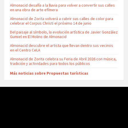
Almonacid desafía a la lluvia para volver a convertir sus calles
en una obra de arte efímera
Almonacid de Zorita volverá a cubrir sus calles de color para
celebrar el Corpus Christi el próximo 14 de junio
Del paisaje al símbolo, la evolución artística de Javier González
Gumiel en El Molino de Almonacid
Almonacid descubre el artista que llevan dentro sus vecinos
en el Centro CeLA
Almonacid de Zorita celebra su Feria de Abril 2026 con música,
tradición y actividades para todos los públicos
Más noticias sobre Propuestas turísticas